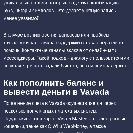
уникальные пароли, которые содержат комбинацию
букв, цифр и символов. Это делает учетную запись
менее уязвимой.
В случае возникновения вопросов или проблем,
круглосуточная служба поддержки готова оперативно
помочь. Контактные каналы включают онлайн-чат и
мессенджеры. Такой подход к диалогу с пользователями
позволяет решать задачи быстро, без лишних задержек.
Как пополнить баланс и
вывести деньги в Vavada
Пополнение счета в Vavada осуществляется через
несколько популярных платежных систем.
Поддерживаются карты Visa и Mastercard, электронные
кошельки, такие как QIWI и WebMoney, а также