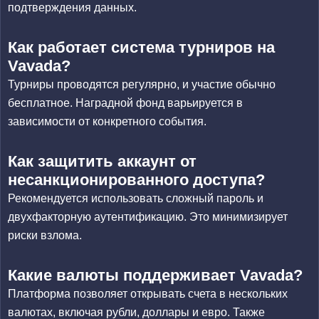
подтверждения данных.
Как работает система турниров на
Vavada?
Турниры проводятся регулярно, и участие обычно
бесплатное. Наградной фонд варьируется в
зависимости от конкретного события.
Как защитить аккаунт от
несанкционированного доступа?
Рекомендуется использовать сложный пароль и
двухфакторную аутентификацию. Это минимизирует
риски взлома.
Какие валюты поддерживает Vavada?
Платформа позволяет открывать счета в нескольких
валютах, включая рубли, доллары и евро. Также