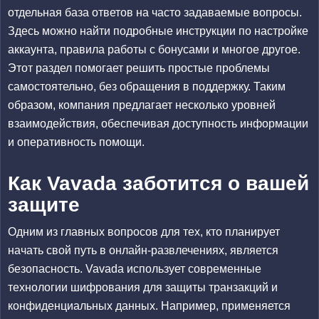
отдельная база ответов на часто задаваемые вопросы.
Здесь можно найти подробные инструкции по настройке
аккаунта, правила работы с бонусами и многое другое.
Этот раздел помогает решить простые проблемы
самостоятельно, без обращения в поддержку. Таким
образом, компания предлагает несколько уровней
взаимодействия, обеспечивая доступность информации
и оперативность помощи.
Как Vavada заботится о вашей
защите
Одним из главных вопросов для тех, кто планирует
начать свой путь в онлайн-развлечениях, является
безопасность. Vavada использует современные
технологии шифрования для защиты транзакций и
конфиденциальных данных. Например, применяется