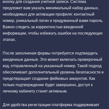
кнопку для создания учетной записи. Система
предложит вам указать минимальный набор данных,
необходимых для активации профиля: контактный
номер, уникальный логин и придуманный вами пароль.
Важно следить за корректностью введенной
информации, чтобы избежать ошибок на последующих
этапах.
После заполнения формы потребуется подтвердить
введенные данные. Это может включать проверочный
код, отправленный на указанный номер. Такой подход
обеспечивает дополнительный уровень безопасности и
предотвращает создание фейковых аккаунтов. Как
только подтверждение будет завершено, доступ к
личному кабинету станет активным.
Для удобства регистрации платформа поддерживает