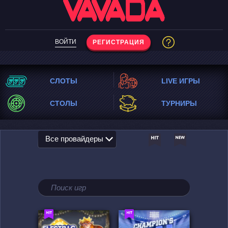
Skip
to
content
ВОЙТИ
РЕГИСТРАЦИЯ
СЛОТЫ
LIVE ИГРЫ
СТОЛЫ
ТУРНИРЫ
Все провайдеры