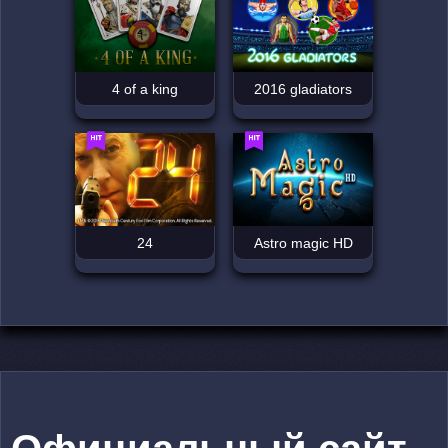
4 of a king
2016 gladiators
24
Astro magic HD