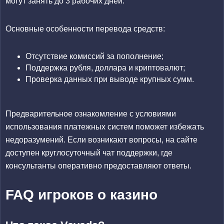
могут занять до 3 рабочих дней.
Основные особенности перевода средств:
Отсутствие комиссий за пополнение;
Поддержка рубля, доллара и криптовалют;
Проверка данных при выводе крупных сумм.
Предварительное ознакомление с условиями
использования платежных систем поможет избежать
недоразумений. Если возникают вопросы, на сайте
доступен круглосуточный чат поддержки, где
консультанты оперативно предоставляют ответы.
FAQ игроков о казино