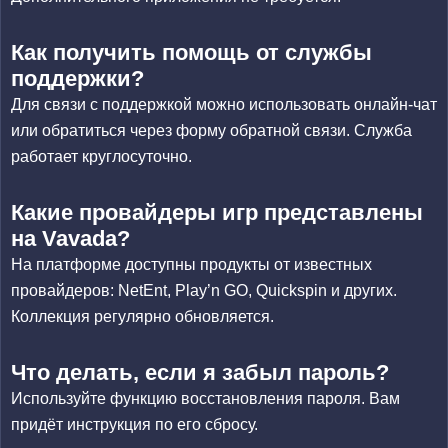
Как получить помощь от службы
поддержки?
Для связи с поддержкой можно использовать онлайн-чат
или обратиться через форму обратной связи. Служба
работает круглосуточно.
Какие провайдеры игр представлены
на Vavada?
На платформе доступны продукты от известных
провайдеров: NetEnt, Play’n GO, Quickspin и других.
Коллекция регулярно обновляется.
Что делать, если я забыл пароль?
Используйте функцию восстановления пароля. Вам
придёт инструкция по его сбросу.