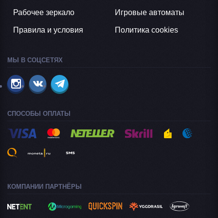
Рабочее зеркало
Игровые автоматы
Правила и условия
Политика cookies
МЫ В СОЦСЕТЯХ
СПОСОБЫ ОПЛАТЫ
КОМПАНИИ ПАРТНЁРЫ