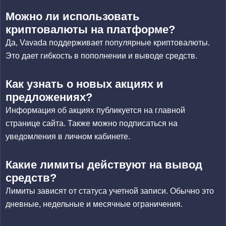
Можно ли использовать
криптовалюты на платформе?
Да, Vavada поддерживает популярные криптовалюты.
Это дает гибкость в пополнении и выводе средств.
Как узнать о новых акциях и
предложениях?
Информация об акциях публикуется на главной
странице сайта. Также можно подписаться на
уведомления в личном кабинете.
Какие лимиты действуют на вывод
средств?
Лимиты зависят от статуса учетной записи. Обычно это
дневные, недельные и месячные ограничения.