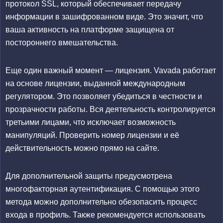
протокол SSL, который обеспечивает передачу
информации в зашифрованном виде. Это значит, что
ваша активность на платформе защищена от
постороннего вмешательства.
Еще один важный момент — лицензия. Vavada работает
на основе лицензии, выданной международным
регулятором. Это позволяет убедиться в честности и
прозрачности работы. Вся деятельность контролируется
третьими лицами, что исключает возможность
манипуляций. Проверить номер лицензии и её
действительность можно прямо на сайте.
Для дополнительной защиты предусмотрена
многофакторная аутентификация. С помощью этого
метода можно дополнительно обезопасить процесс
входа в профиль. Также рекомендуется использовать